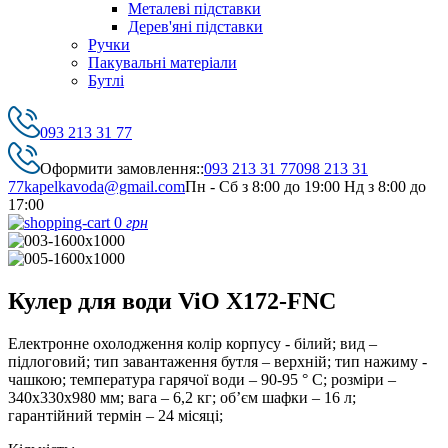
Металеві підставки
Дерев'яні підставки
Ручки
Пакувальні матеріали
Бутлі
093 213 31 77
Оформити замовлення::
093 213 31 77
098 213 31
77
kapelkavoda@gmail.com
Пн - Сб з 8:00 до 19:00 Нд з 8:00 до
17:00
0
грн
Кулер для води ViO Х172-FNC
Електронне охолодження колір корпусу - білий; вид –
підлоговий; тип завантаження бутля – верхній; тип нажиму -
чашкою; температура гарячої води – 90-95 ° С; розміри –
340х330х980 мм; вага – 6,2 кг; об’єм шафки – 16 л;
гарантійний термін – 24 місяці;