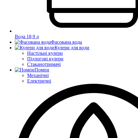
Вода 18,9 л
Фасована вода
Кулери для води
Настільні кулери
Підлогові кулери
Стаканотримачі
Помпи
Механічні
Електричні