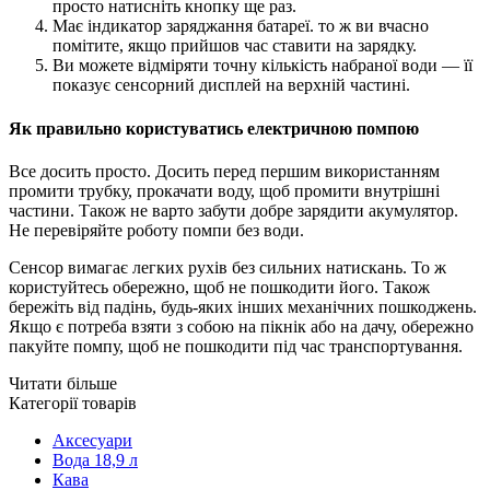
просто натисніть кнопку ще раз.
Має індикатор заряджання батареї. то ж ви вчасно
помітите, якщо прийшов час ставити на зарядку.
Ви можете відміряти точну кількість набраної води — її
показує сенсорний дисплей на верхній частині.
Як правильно користуватись електричною помпою
Все досить просто. Досить перед першим використанням
промити трубку, прокачати воду, щоб промити внутрішні
частини. Також не варто забути добре зарядити акумулятор.
Не перевіряйте роботу помпи без води.
Сенсор вимагає легких рухів без сильних натискань. То ж
користуйтесь обережно, щоб не пошкодити його. Також
бережіть від падінь, будь-яких інших механічних пошкоджень.
Якщо є потреба взяти з собою на пікнік або на дачу, обережно
пакуйте помпу, щоб не пошкодити під час транспортування.
Читати більше
Категорії товарів
Аксесуари
Вода 18,9 л
Кава