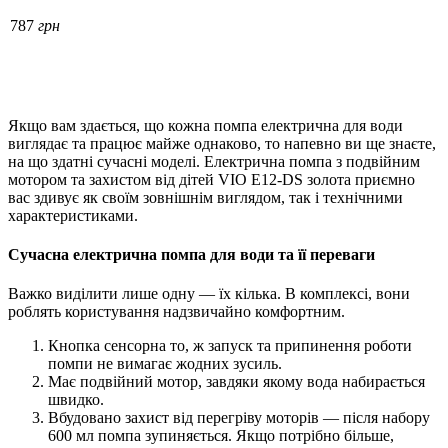
787
грн
Якщо вам здається, що кожна помпа електрична для води
виглядає та працює майже однаково, то напевно ви ще знаєте,
на що здатні сучасні моделі. Електрична помпа з подвійним
мотором та захистом від дітей VIO Е12-DS золота приємно
вас здивує як своїм зовнішнім виглядом, так і технічними
характеристиками.
Сучасна електрична помпа для води та її переваги
Важко виділити лише одну — їх кілька. В комплексі, вони
роблять користування надзвичайно комфортним.
Кнопка сенсорна то, ж запуск та припинення роботи
помпи не вимагає жодних зусиль.
Має подвійний мотор, завдяки якому вода набирається
швидко.
Вбудовано захист від перегріву моторів — після набору
600 мл помпа зупиняється. Якщо потрібно більше,