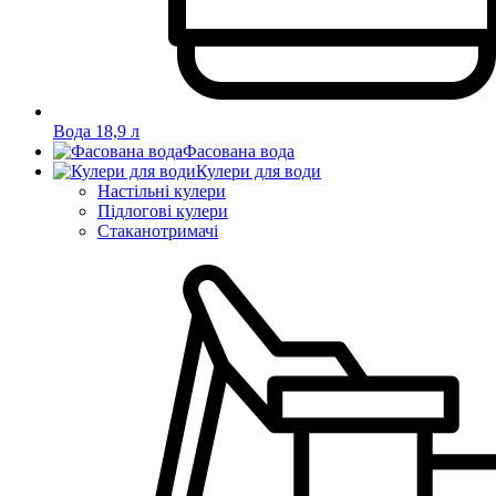
Вода 18,9 л
Фасована вода
Кулери для води
Настільні кулери
Підлогові кулери
Стаканотримачі